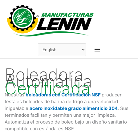
Skip
to
content
Main
Menu
Boleadora
Automática
Certificada
Nuestras
boleadoras con Certificación NSF
producen
testales boleados de harina de trigo a una velocidad
inigualable
acero inoxidable grado alimenticio 304
. Sus
terminados facilitan y permiten una mejor limpieza.
Automatiza el proceso de boleo bajo un diseño sanitario
compatible con estándares NSF