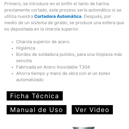
Primero, se introduce en el sinfín el tanto de harina
previamente cortado, este proceso sería automático si se
utiliza nuestra
Cortadora Automática
. Después, por
medio de un sistema de girado, se produce una esfera que
es depositada en la charola superior.
Charola superior de acero
Higiénica
Bordes de soldadura pulidos, para una limpieza más
sencilla
Fabricada en Acero Inoxidable T304
Ahorra tiempo y mano de obra con el un boleo
automatizado
Ficha Técnica
Manual de Uso
Ver Video