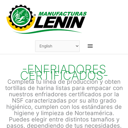
Skip
to
content
Main
Menu
-ENFRIADORES
CERTIFICADOS-
Completa tu línea de producción y obten
tortillas de harina listas para empacar con
nuestros enfriadores certificados por la
NSF caracterizadas por su alto grado
higiénico, cumplen con los estándares de
higiene y limpieza de Norteamérica.
Puedes elegir entre distintos tamaños y
pasos, dependiendo de tus necesidades.