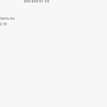
800 849 97 34
lenin.mx
9 79