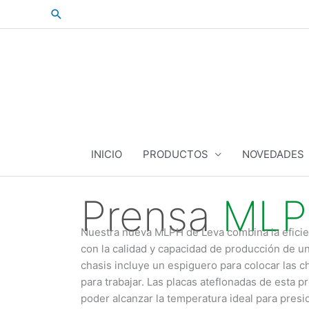
Skip
Search
to
content
INICIO
PRODUCTOS
NOVEDADES
Prensa
MLPH
Nuestra nueva MLPH de Leva combina la eficie
con la calidad y capacidad de producción de u
chasis incluye un espiguero para colocar las ch
para trabajar. Las placas ateflonadas de esta 
poder alcanzar la temperatura ideal para presio