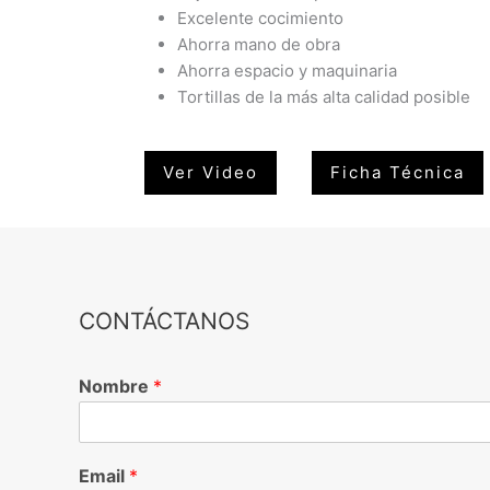
Excelente cocimiento
Ahorra mano de obra
Ahorra espacio y maquinaria
Tortillas de la más alta calidad posible
Ver Video
Ficha Técnica
CONTÁCTANOS
Nombre
*
Email
*