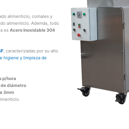
ado alimenticio, comales y
ado alimenticio. Además, todo
da es
Acero Inoxidable 304
SF
, caracterizadas por su alto
e higiene y limpieza de
s p/hora
 de diámetro
 a 3mm
imenticio.