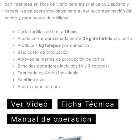
con interiores en fibra de vidrio para aislar el calor. Depósito y
canastillas de acero inoxidable para evitar la contaminación del
aceite y para mayor durabilidad.
Corta tortillas de hasta
16 cm
.
Puede cortar aproximadamente
2 kg de tortilla
por corte
Produce
1 kg totopos
por canastilla
Bajo costo de producción
Aprovecha merma de producción de tortilla
2 moldes cortadores incluidos (4 y 6 totopos)
Fabricado en Acero Inoxidable
Fácil limpieza
Ahorra mano de obra
Ver Video
Ficha Técnica
Manual de operación