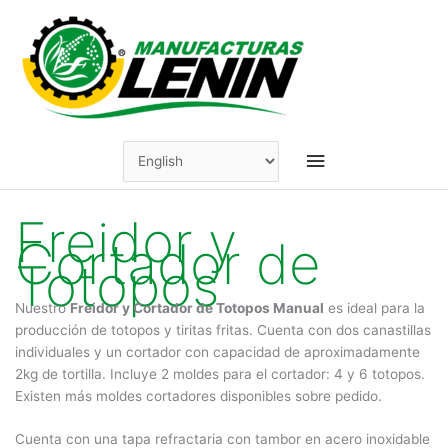
Skip
to
content
Main
Menu
Freidor y
Cortador de
Totopos
Nuestro
Freidor y Cortador de Totopos Manual
es ideal para la
producción de totopos y tiritas fritas. Cuenta con dos canastillas
individuales y un cortador con capacidad de aproximadamente
2kg de tortilla. Incluye 2 moldes para el cortador: 4 y 6 totopos.
Existen más moldes cortadores disponibles sobre pedido.
Cuenta con una tapa refractaria con tambor en acero inoxidable