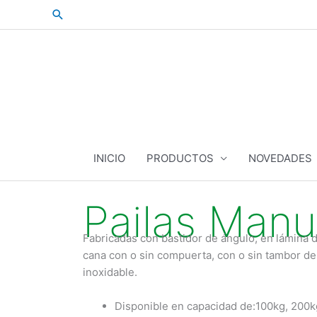
Skip
Search
to
content
INICIO
PRODUCTOS
NOVEDADES
Pailas Manu
Fabricadas con bastidor de ángulo, en lámina 
cana con o sin compuerta, con o sin tambor de 
inoxidable.
Disponible en capacidad de:100kg, 200k