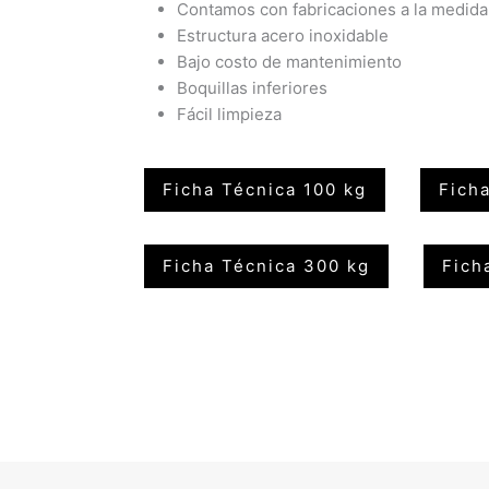
Contamos con fabricaciones a la medida
Estructura acero inoxidable
Bajo costo de mantenimiento
Boquillas inferiores
Fácil limpieza
Ficha Técnica 100 kg
Fich
Ficha Técnica 300 kg
Fich