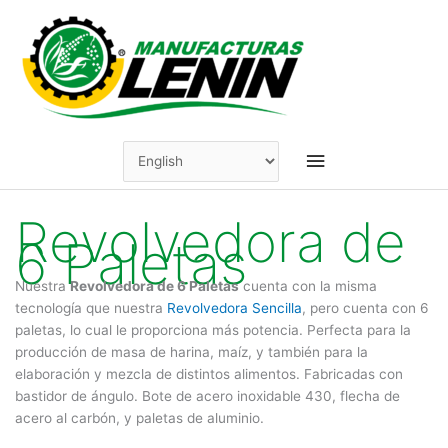
Skip
to
content
Main
Menu
Revolvedora de
6 Paletas
Nuestra
Revolvedora de 6 Paletas
cuenta con la misma
tecnología que nuestra
Revolvedora Sencilla
, pero cuenta con 6
paletas, lo cual le proporciona más potencia. Perfecta para la
producción de masa de harina, maíz, y también para la
elaboración y mezcla de distintos alimentos. Fabricadas con
bastidor de ángulo. Bote de acero inoxidable 430, flecha de
acero al carbón, y paletas de aluminio.