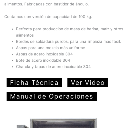
alimentos. Fabricadas con bastidor de ángulo.
Contamos con versión de capacidad de 100 kg.
Perfecta para producción de masa de harina, maíz y otros
alimentos
Bordes de soldadura pulidos, para una limpieza más fácil.
Aspas para una mezcla más uniforme
Aspas de acero inoxidable 304
Bote de acero inoxidable 304
Charola y tapas de acero inoxidable 304
Ficha Técnica
Ver Video
Manual de Operaciones