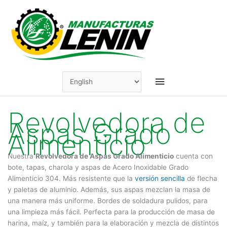
Skip
to
content
Main
Menu
Revolvedora de
Aspas Grado
Alimenticio
Nuestra
Revolvedora de Aspas Grado Alimenticio
cuenta con
bote, tapas, charola y aspas de Acero Inoxidable Grado
Alimenticio 304. Más resistente que la
versión sencilla
de flecha
y paletas de aluminio. Además, sus aspas mezclan la masa de
una manera más uniforme. Bordes de soldadura pulidos, para
una limpieza más fácil. Perfecta para la producción de masa de
harina, maíz, y también para la elaboración y mezcla de distintos