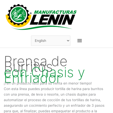
Skip
to
content
Main
Menu
Prensa de
Burritos
con Chasis y
Enfriador
¡Ten un producto listo para su venta en menor tiempo!
Con esta línea puedes producir tortilla de harina para burritos
con una prensa, de leva o resorte, un chasis duplex para
automatizar el proceso de cocción de tus tortillas de harina,
asegurando un cocimiento perfecto y un enfriador de 3 pasos
para que, al finalizar, puedas empaquetar el producto a la