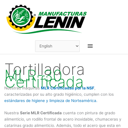
Skip
to
content
Main
Menu
Tortilladora
MLR-30
Certificada
Nuestras máquinas
MLR Certificadas por la NSF
,
caracterizadas por su alto grado higiénico, cumplen con los
estándares de higiene y limpieza de Norteamérica.
Nuestra
Serie MLR Certificada
cuenta con pintura de grado
alimenticio, un rodillo frontal de acero inoxidable, chumaceras y
catarinas grado alimenticio. Además, todo el acero que esta en