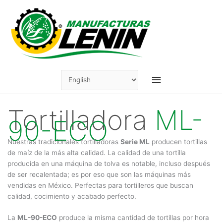
Skip
to
content
Main
Menu
Tortilladora
ML-
90-ECO
Nuestras tradicionales tortilladoras
Serie ML
producen tortillas
de maíz de la más alta calidad. La calidad de una tortilla
producida en una máquina de tolva es notable, incluso después
de ser recalentada; es por eso que son las máquinas más
vendidas en México. Perfectas para tortilleros que buscan
calidad, cocimiento y acabado perfecto.
La
ML-90-ECO
produce la misma cantidad de tortillas por hora