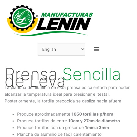
Skip
to
content
Main
Menu
Prensa
Sencilla
de Leva
La plancha de aluminio de esta prensa es calentada para poder
alcanzar la temperatura ideal para presionar el testal.
Posteriormente, la tortilla precocida se desliza hacia afuera.
Produce aproximadamente
1050 tortillas p/hora
Produce tortillas de entre
10cm y 27cm de diámetro
Produce tortillas con un grosor de
1mm a 3mm
Plancha de aluminio de fácil calentamiento