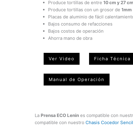
Produce tortillas de entre
10 cm y 27 c
Produce tortillas con un grosor de
1mm
Placas de aluminio de fácil calentamient
Bajos consumo de refacciones
Bajos costos de operación
Ahorra mano de obra
Ver Video
Ficha Técnica
Manual de Operación
La
Prensa ECO Lenin
es compatible con nuest
compatible con nuestro
Chasis Cocedor Sencil