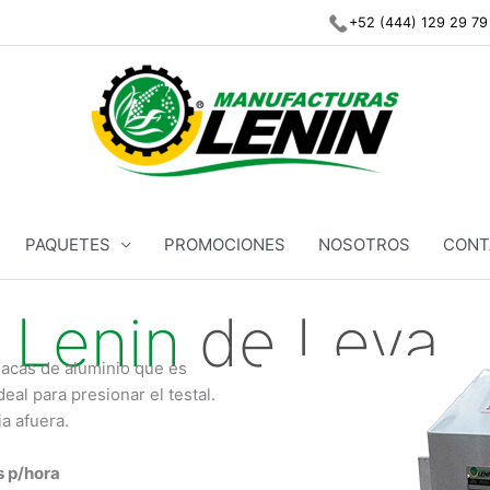
+52 (444) 129 29 79
PAQUETES
PROMOCIONES
NOSOTROS
CONT
 Lenin
de Leva
lacas de aluminio que es
eal para presionar el testal.
ia afuera.
s p/hora