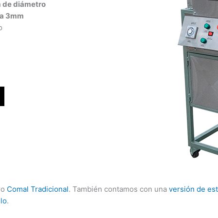
m de diámetro
 a 3mm
o
ro
Comal Tradicional
. También contamos con una
versión de es
lo
.